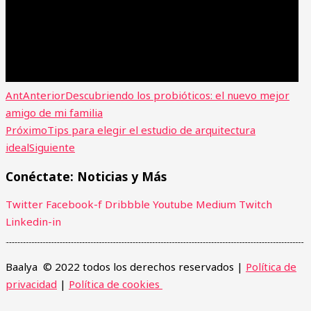
Ant
Anterior
Descubriendo los probióticos: el nuevo mejor
amigo de mi familia
Próximo
Tips para elegir el estudio de arquitectura
ideal
Siguiente
Conéctate: Noticias y Más
Twitter
Facebook-f
Dribbble
Youtube
Medium
Twitch
Linkedin-in
Baalya © 2022 todos los derechos reservados |
Política de
privacidad
|
Política de cookies