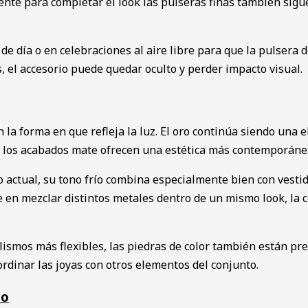
ente para completar el look las pulseras finas también sigu
de día o en celebraciones al aire libre para que la pulsera
, el accesorio puede quedar oculto y perder impacto visual.
n la forma en que refleja la luz. El oro continúa siendo una
 o los acabados mate ofrecen una estética más contemporánea
 actual, su tono frío combina especialmente bien con vesti
 en mezclar distintos metales dentro de un mismo look, la c
ilismos más flexibles, las piedras de color también están pr
rdinar las joyas con otros elementos del conjunto.
to