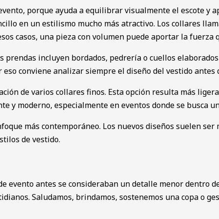
 evento, porque ayuda a equilibrar visualmente el escote y a
cillo en un estilismo mucho más atractivo. Los collares lla
 esos casos, una pieza con volumen puede aportar la fuerza q
as prendas incluyen bordados, pedrería o cuellos elaborado
eso conviene analizar siempre el diseño del vestido antes de
ión de varios collares finos. Esta opción resulta más liger
nte y moderno, especialmente en eventos donde se busca una
nfoque más contemporáneo. Los nuevos diseños suelen ser m
tilos de vestido.
de evento antes se consideraban un detalle menor dentro de
tidianos. Saludamos, brindamos, sostenemos una copa o ges