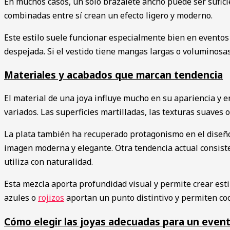
En muchos casos, un solo brazalete ancho puede ser sufici
combinadas entre sí crean un efecto ligero y moderno.
Este estilo suele funcionar especialmente bien en eventos 
despejada. Si el vestido tiene mangas largas o voluminosas
Materiales y acabados que marcan tendencia
El material de una joya influye mucho en su apariencia y e
variados. Las superficies martilladas, las texturas suaves
La plata también ha recuperado protagonismo en el diseño
imagen moderna y elegante. Otra tendencia actual consiste
utiliza con naturalidad.
Esta mezcla aporta profundidad visual y permite crear est
azules o
rojizos
aportan un punto distintivo y permiten coo
Cómo elegir las joyas adecuadas para un even