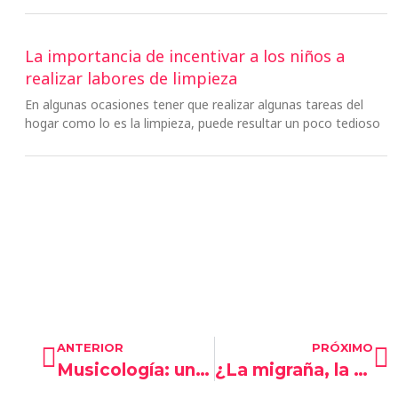
La importancia de incentivar a los niños a
realizar labores de limpieza
En algunas ocasiones tener que realizar algunas tareas del
hogar como lo es la limpieza, puede resultar un poco tedioso
Ant
S
ANTERIOR
PRÓXIMO
Musicología: una ciencia con grandes beneficios para los más pequeños
¿La migraña, la alimentación y la salud bucodental tienen relación?