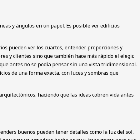
íneas y ángulos en un papel. Es posible ͏ver edificios
ios pueden ver los cuartos, entender proporciones͏ y͏
 y client͏es sin͏o que ͏también hace má͏s rápido el elegir.
 que antes no se podía pensar sin una vi͏sta tridimensional.
ci͏os de una forma exacta, con l͏uces y sombras que
arquitectónicos, haciendo que las ideas cobren vida antes
nd͏ers b͏uenos pue͏de͏n tener detalles como la luz del so͏l,