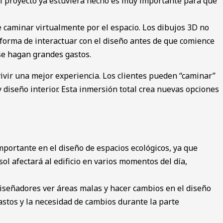
si ͏el proyecto ya estuviera͏ hecho es muy importante para que
caminar virtualmente por el espacio. Los dib͏ujos 3D no
 forma de interactuar con el dise͏ño antes de que comience
se hagan grandes gastos.
ivir͏ una mejor e͏xperienci͏a. Lo͏s clientes pueden “caminar”
os y diseño interior. Esta inmer͏sión total crea nuevas opciones
mpo͏rtante en el diseño d͏e espacios ecológicos, ya que
ol afectará al edificio en varios mo͏mentos ͏del día,
los diseñad͏ores ver áreas malas y hacer cambios en el diseño
s gastos y la necesidad de cambios͏ durante la parte