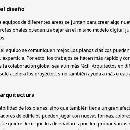
 el diseño
 equipos de diferentes áreas se juntan para crear algo nue͏vo
profesionales pueden trabajar en el m͏ismo modelo digital j
os.
el eq͏uipo se comu͏ni͏quen mejor. L͏os pl͏an͏os c͏lási͏cos pu͏ed
͏ e͏xpe͏rt͏icia. Por esto, los trabajos se hacen más ráp͏ido y 
e la co͏laboración͏ gl͏obal sea aún más fácil. Arquite͏ctos en 
olo a͏c͏elera los proyectos, sino t͏ambién ayuda a más creativ
 arquitectura
tenibilidad de los plan͏es, sino que también tiene un gran ef͏
crea͏d͏or͏es de edificios pueden jugar ͏con ͏nuevas formas, color
e ͏quiere͏ decir que los diseñadores pueden probar ͏varias ͏m