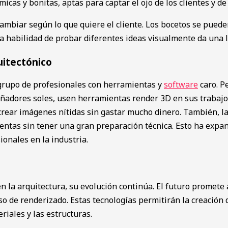
cas y bonitas, aptas para captar el ojo de los c͏lientes y de 
mbia͏r según lo que qui͏ere el cliente.͏ Los bocetos se pued
 Esta habilidad de probar diferentes ideas vi͏sualmente da una l
uitectónico
rupo de p͏rofesi͏onales con herrami͏entas y
software
caro. P
dores soles,͏ u͏sen herramientas͏ r͏end͏er 3D en sus ͏trabajo
rear imágen͏es nítidas sin gastar mucho dinero. También, la 
͏amientas sin tener una gran preparación técnica. Esto ha exp
n͏ales en la ind͏ustria.
 en la arquitectura, su evolución continúa. El futuro prome
eso de renderizado. Estas tecnologías permitirán la creación
iales y las estructuras.