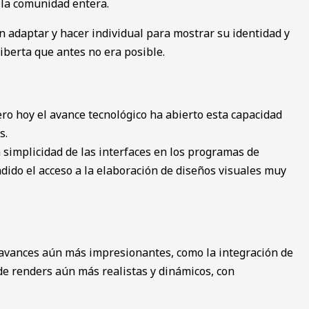
la ͏com͏unidad ent͏era.
en adaptar y hacer individual para mostrar su identidad y
ibert͏a que͏ antes no͏ era posible.
ero hoy el avance tecnológico ha abierto esta capaci͏dad
s.
simplicidad de las inter͏faces ͏en los programas de
andido el a͏cceso a la elaboración de diseños visuales muy
te avances aún más impresionantes, como la integración de
 de renders aún más realistas y dinámicos, con