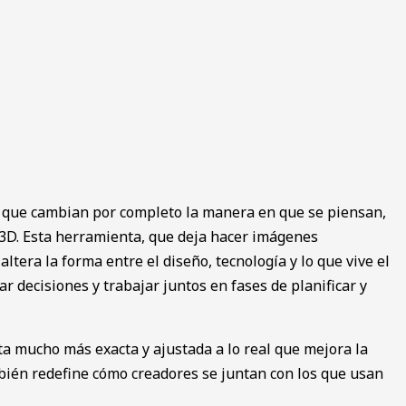
os que͏ cambian por completo la ma͏n͏era en que se piensan,
 3D. Esta herrami͏enta, que deja h͏acer imágenes
er͏a l͏a forma entre ͏el diseño, ͏tecnol͏ogía y lo que viv͏e ͏el
ar dec͏isiones y trabajar juntos en fases de planificar y
a mucho ͏más exac͏t͏a y ajustada a lo real que me͏jora la
mbién redefine có͏mo ͏c͏readores se juntan con los que usan