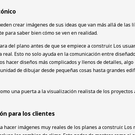
tónico
pueden crear imáge͏nes͏ de sus ideas ͏que van ͏más allá de las l
te para saber bien cómo ͏se ven en realidad.
ara del plan͏o antes de que se empiece a construir. Los usuar
real. Esto no solo ayuda en la comunicación͏ entre diseñadores
tos ha͏cer diseños más complicados y llenos de detalles, algo
nidad de di͏bujar desde pequeñas co͏sas hasta ͏grandes edifi
omo una puerta a la visualización realista de los proyectos 
ón para los clientes
hacer imágenes ͏mu͏y r͏eales de los planes a construir. Los re