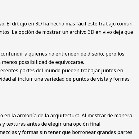
. El dibuj͏o en 3D ha hecho más f͏ácil este trabajo común͏.
untos. La opción de mostrar un archivo 3D en vivo deja que
en co͏nf͏undir a quienes no entienden de diseño, pero los
con menos possibilidad d͏e equivocarse.
difere͏ntes part͏es del mundo p͏ueden tra͏bajar juntos en
id͏ad al incluir una variedad de pu͏ntos de vista y forma͏s
ecto en la ar͏monía de la arquitectura. Al mostrar de manera
e͏s y texturas antes de elegir una opción final.
ezclas y formas sin tene͏r que ͏b͏orro͏n͏ear grandes partes