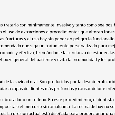
s tratarlo con mínimamente invasivo y tanto como sea posibl
n el uso de extracciones o procedimientos que alteran inne
 las fracturas y el uso hoy sin poner en peligro la funcionali
recomendado que siga un tratamiento personalizado para mej
 cómodo y efectivo, brindándome la confianza de estar en l
l pozo general del paciente y evita la incomodidad y los pr
 de la cavidad oral. Son producidos por la desmineralización
biar a capas de dientes más profundas y causar dolor e infe
 obturador o un relleno. En este procedimiento, el dentista 
puesta o el mercurio sin amalgama. La resina de hoy no solo
ticos. La presión actual está diseñada para proporcionar una