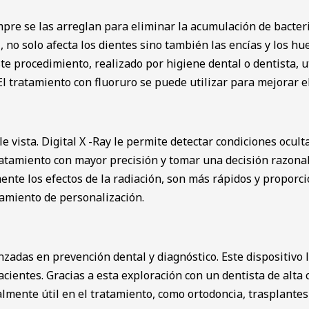
mpre se las arreglan para eliminar la acumulación de bacteria
o solo afecta los dientes sino también las encías y los hu
ste procedimiento, realizado por higiene dental o dentista,
l tratamiento con fluoruro se puede utilizar para mejorar el 
ista. Digital X -Ray le permite detectar condiciones ocultas
 tratamiento con mayor precisión y tomar una decisión razona
ivamente los efectos de la radiación, son más rápidos y prop
atamiento de personalización.
zadas en prevención dental y diagnóstico. Este dispositivo
ientes. Gracias a esta exploración con un dentista de alta c
almente útil en el tratamiento, como ortodoncia, trasplantes 