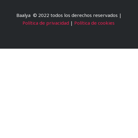
r
o
l
e
i
k
e
n
-
-
Baalya © 2022 todos los derechos reservados |
f
i
n
Política de privacidad
|
Política de cookies