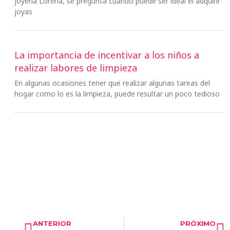
joyería Lorena, se pregunta cuándo puede ser ideal el adquirir
joyas
La importancia de incentivar a los niños a
realizar labores de limpieza
En algunas ocasiones tener que realizar algunas tareas del
hogar como lo es la limpieza, puede resultar un poco tedioso
Ant
S
ANTERIOR
PRÓXIMO