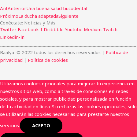
Ant
Anterior
Una buena salud bucodental
Próximo
La ducha adaptada
Siguiente
Conéctate: Noticias y Más
Twitter
Facebook-f
Dribbble
Youtube
Medium
Twitch
Linkedin-in
Baalya © 2022 todos los derechos reservados |
Política de
privacidad
|
Política de cookies
Utilizamos cookies opcionales para mejorar tu experiencia en
nuestros sitios web, como a través de conexiones en redes
sociales, y para mostrar publicidad personalizada en función
de tu actividad en línea. Si rechazas las cookies opcionales, solo
se utilizarán las cookies necesarias para prestarte nuestros
servicios.
ACEPTO