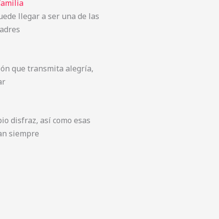
familia
ede llegar a ser una de las
padres
ión que transmita alegría,
ar
io disfraz, así como esas
dan siempre